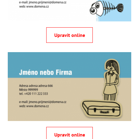
Upravit online
Upravit online