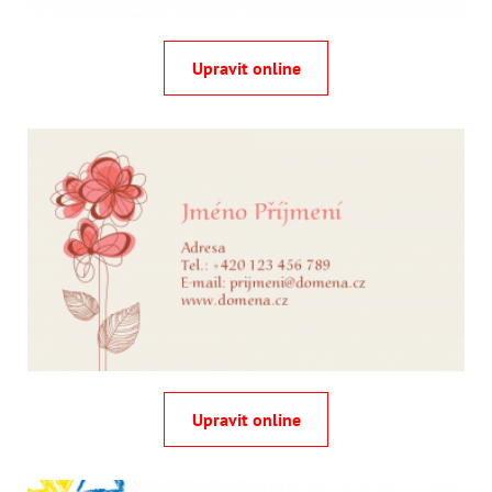
Upravit online
Upravit online