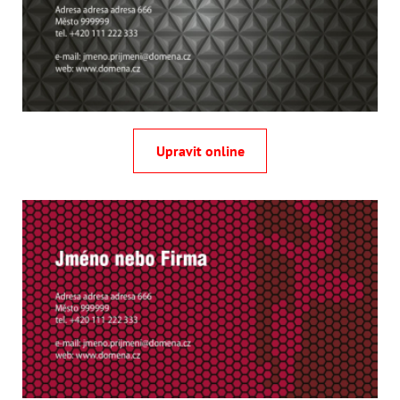
Upravit online