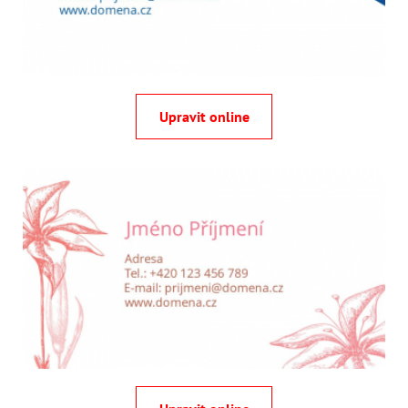
Upravit online