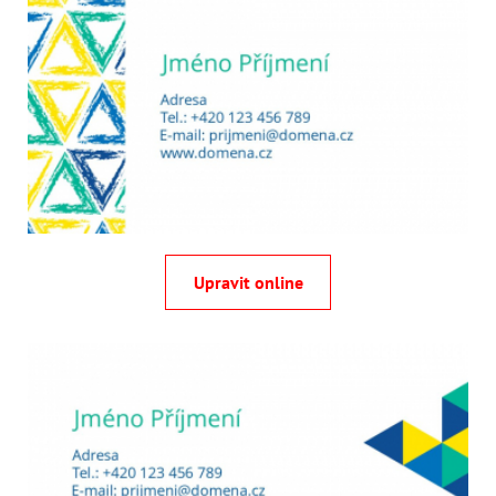
Upravit online