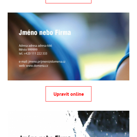
Upravit online