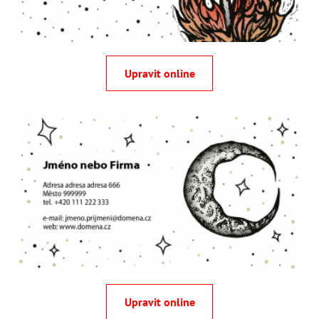
Upravit online
Upravit online