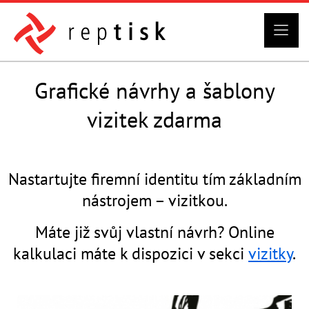
Grafické návrhy a šablony
vizitek zdarma
Nastartujte firemní identitu tím základním
nástrojem – vizitkou.
Máte již svůj vlastní návrh? Online
kalkulaci máte k dispozici v sekci
vizitky
.