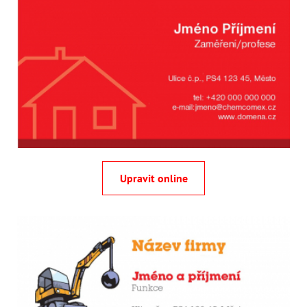
Upravit online