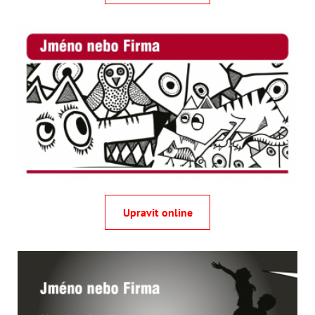
Upravit online