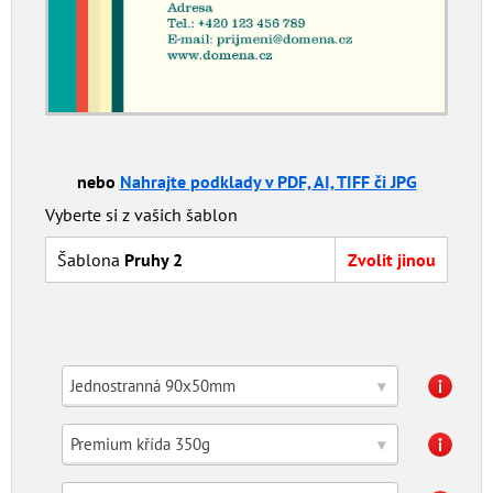
nebo
Nahrajte podklady v PDF, AI, TIFF či JPG
Vyberte si z vašich šablon
Šablona
Pruhy 2
Zvolit jinou
Jednostranná 90x50mm
▾
Premium křída 350g
▾