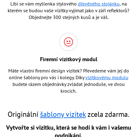
Líbí se vám myšlenka stylového
dřevěného stojánku
, na
kterém se budou vaše vizitky vyjímat jako v záři reflektorů?
Objednejte 300 stejných kusů a je váš.
Firemní vizitkový modul
Máte vlastní firemní design vizitek? Převedeme vám jej do
online šablony pro vás i kolegy. Díky
vizitkovému modulu
budete rázem objednávky zvládat jednoduše, ve dvou
krocích.
Originální
šablony vizitek
zcela zdarma.
Vytvořte si vizitku, která se hodí k vám i vašemu
podnikání.