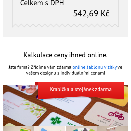
Celkem s DPH
542,69
Kč
Kalkulace ceny ihned online.
Jste firma? Zřídíme vám zdarma
online šablonu vizitky
ve
vašem designu s individuální­mi cenami
Krabička
a
stojánek
zdarma