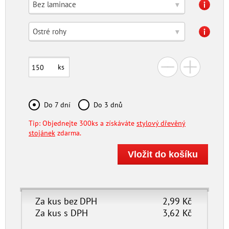
Bez laminace
▾
Ostré rohy
▾
ks
Do 7 dní
Do 3 dnů
Tip: Objednejte 300ks a získáváte
stylový dřevěný
stojánek
zdarma.
Za kus bez DPH
2,99
Kč
Za kus s DPH
3,62
Kč