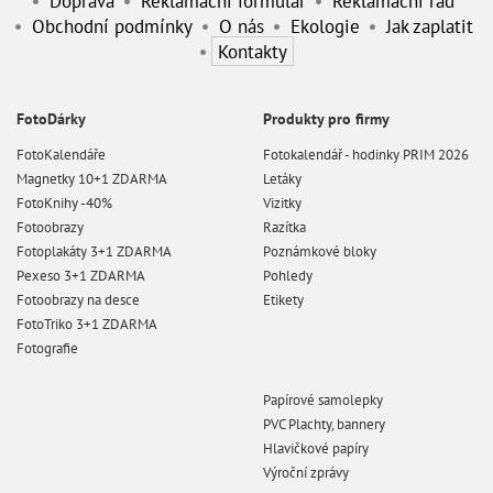
Doprava
Reklamační formulář
Reklamační řád
Obchodní podmínky
O nás
Ekologie
Jak zaplatit
Kontakty
FotoDárky
Produkty pro firmy
FotoKalendáře
Fotokalendář - hodinky PRIM 2026
Magnetky 10+1 ZDARMA
Letáky
FotoKnihy -40%
Vizitky
Fotoobrazy
Razítka
Fotoplakáty 3+1 ZDARMA
Poznámkové bloky
Pexeso 3+1 ZDARMA
Pohledy
Fotoobrazy na desce
Etikety
FotoTriko 3+1 ZDARMA
Fotografie
Papírové samolepky
PVC Plachty, bannery
Hlavičkové papíry
Výroční zprávy