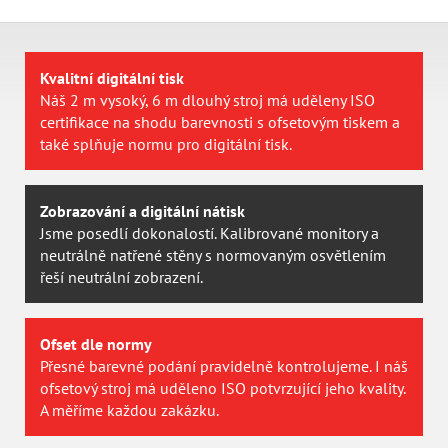
Kvalitní digitální tisk
Náš 2 m vysoký, 6 m dlouhý stroj má uděleny ISO
certifikace na shodu barevnosti s ofsetovým tiskem a
také splňuje normu pro digitální tisk.
Zobrazování a digitální nátisk
Jsme posedlí dokonalostí. Kalibrované monitory a
neutrálně natřené stěny s normovaným osvětlením
řeší neutrální zobrazení.
Ofset dle normy
Přesné barevné podání pravidelně kontrolujeme. I náš
ofsetový stroj má uděleno ISO potvrzující jeho kvality.
A měříme každou zakázku.