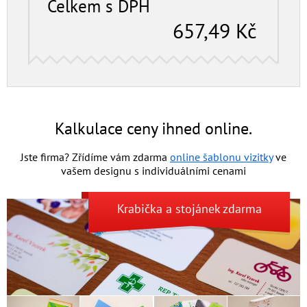
Celkem s DPH
657,49
Kč
Kalkulace ceny ihned online.
Jste firma? Zřídíme vám zdarma
online šablonu vizitky
ve
vašem designu s individuální­mi cenami
Krabička
a
stojánek
zdarma