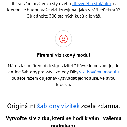
Líbí se vám myšlenka stylového
dřevěného stojánku
, na
kterém se budou vaše vizitky vyjímat jako v záři reflektorů?
Objednejte 300 stejných kusů a je váš.
Firemní vizitkový modul
Máte vlastní firemní design vizitek? Převedeme vám jej do
online šablony pro vás i kolegy. Díky
vizitkovému modulu
budete rázem objednávky zvládat jednoduše, ve dvou
krocích.
Originální
šablony vizitek
zcela zdarma.
Vytvořte si vizitku, která se hodí k vám i vašemu
podnikání.