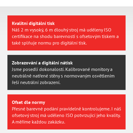
Kvalitní digitální tisk
Náš 2 m vysoký, 6 m dlouhý stroj má uděleny ISO
certifikace na shodu barevnosti s ofsetovým tiskem a
také splňuje normu pro digitální tisk.
Zobrazování a digitální nátisk
Jsme posedlí dokonalostí. Kalibrované monitory a
neutrálně natřené stěny s normovaným osvětlením
řeší neutrální zobrazení.
Ofset dle normy
Přesné barevné podání pravidelně kontrolujeme. I náš
ofsetový stroj má uděleno ISO potvrzující jeho kvality.
A měříme každou zakázku.