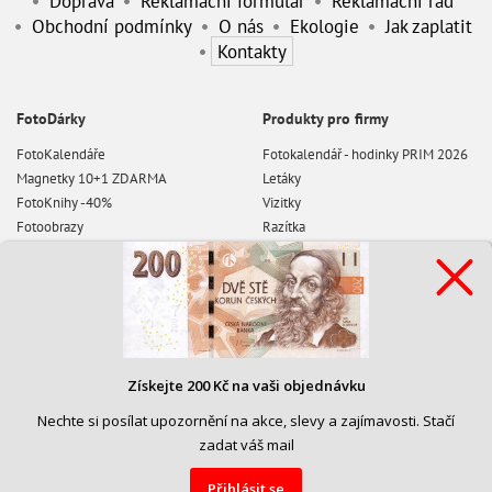
Doprava
Reklamační formulář
Reklamační řád
Obchodní podmínky
O nás
Ekologie
Jak zaplatit
Kontakty
FotoDárky
Produkty pro firmy
FotoKalendáře
Fotokalendář - hodinky PRIM 2026
Magnetky 10+1 ZDARMA
Letáky
FotoKnihy -40%
Vizitky
Fotoobrazy
Razítka
Fotoplakáty 3+1 ZDARMA
Poznámkové bloky
Pexeso 3+1 ZDARMA
Pohledy
Fotoobrazy na desce
Etikety
FotoTriko 3+1 ZDARMA
Fotografie
Získejte 200 Kč na vaši objednávku
Papírové samolepky
Nechte si posílat upozornění na akce, slevy a zajímavosti. Stačí
PVC Plachty, bannery
zadat váš mail
Hlavičkové papíry
Výroční zprávy
Přihlásit se