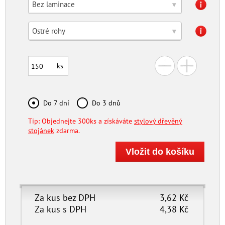
Bez laminace
▾
Ostré rohy
▾
ks
Do 7 dní
Do 3 dnů
Tip: Objednejte 300ks a získáváte
stylový dřevěný
stojánek
zdarma.
Za kus bez DPH
3,62
Kč
Za kus s DPH
4,38
Kč