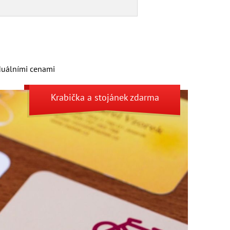
uální­mi cenami
Krabička
a
stojánek
zdarma