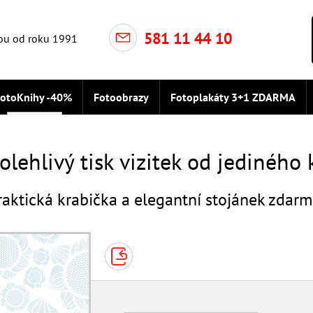
581 11 44 10
ou od roku 1991
otoKnihy -40%
Fotoobrazy
Fotoplakáty 3+1 ZDARMA
Vizitky
olehlivý tisk vizitek od jediného
raktická krabička a elegantní stojánek zdarm