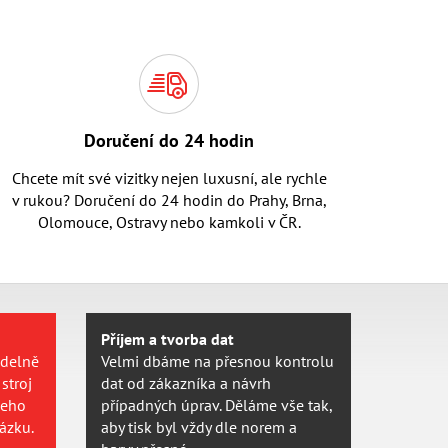
Doručení do 24 hodin
Chcete mít své vizitky nejen luxusní, ale rychle
v rukou? Doručení do 24 hodin do Prahy, Brna,
Olomouce, Ostravy nebo kamkoli v ČR.
Příjem a tvorba dat
idelně
Velmi dbáme na přesnou kontrolu
stroj
dat od zákazníka a návrh
jeho
případných úprav. Děláme vše tak,
ázku.
aby tisk byl vždy dle norem a