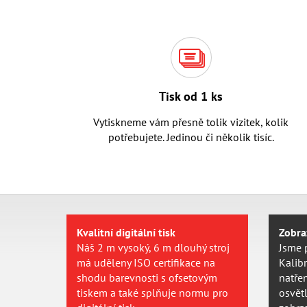
Tisk od 1 ks
Vytiskneme vám přesně tolik vizitek, kolik
potřebujete. Jedinou či několik tisíc.
Kvalitní digitální tisk
Zobraz
Náš 2 m vysoký, 6 m dlouhý stroj
Jsme 
má uděleny ISO certifikace na
Kalib
shodu barevnosti s ofsetovým
natře
tiskem a také splňuje normu pro
osvětl