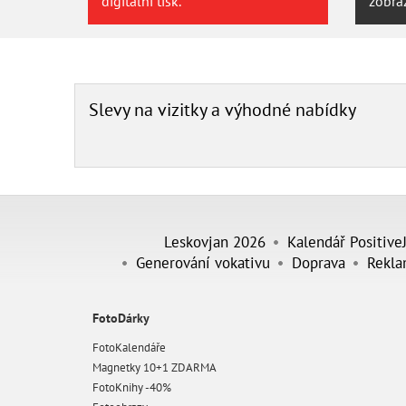
digitální tisk.
zobra
Slevy na vizitky a výhodné nabídky
Leskovjan 2026
Kalendář Positive
Generování vokativu
Doprava
Rekla
FotoDárky
FotoKalendáře
Magnetky 10+1 ZDARMA
FotoKnihy -40%