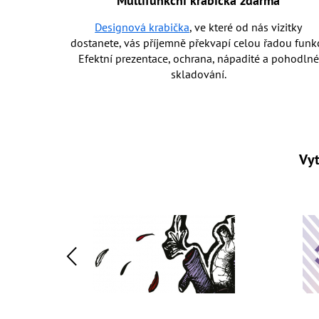
Multifunkční krabička zdarma
Designová krabička
, ve které od nás vizitky
dostanete, vás příjemně překvapí celou řadou funkc
Efektní prezentace, ochrana, nápadité a pohodlné
skladování.
Vyt