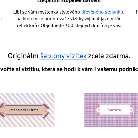
Elegantní stojánek dárkem
Líbí se vám myšlenka stylového
dřevěného stojánku
,
M
í.
na kterém se budou vaše vizitky vyjímat jako v záři
reflektorů? Objednejte 300 stejných kusů a je váš.
Originální
šablony vizitek
zcela zdarma.
vořte si vizitku, která se hodí k vám i vašemu podnik