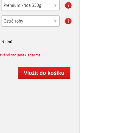
Premium křída 350g
▾
Ostré rohy
▾
 3 dnů
řevěný stojánek
zdarma.