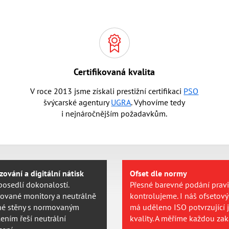
Certifikovaná kvalita
V roce 2013 jsme získali prestižní certifikaci
PSO
švýcarské agentury
UGRA
. Vyhovíme tedy
i nejnáročnějším požadavkům.
ování a digitální nátisk
Ofset dle normy
posedlí dokonalostí.
Přesné barevné podání prav
rované monitory a neutrálně
kontrolujeme. I náš ofsetový 
né stěny s normovaným
má uděleno ISO potvrzující 
ením řeší neutrální
kvality. A měříme každou zak