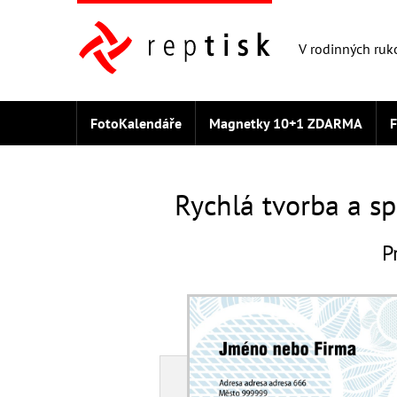
V rodinných ruk
FotoKalendáře
Magnetky 10+1 ZDARMA
F
Letáky
FotoTriko 3+1 ZDARMA
Fotografie
Rychlá tvorba a sp
P