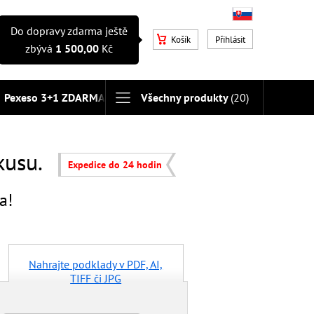
Do dopravy zdarma ještě
Košík
Přihlásit
zbývá
1 500,00
Kč
Pexeso 3+1 ZDARMA
Fotoobrazy na desce
Všechny produkty
(20)
 kusu.
Expedice do 24 hodin
a!
Nahrajte podklady v PDF, AI,
TIFF či JPG