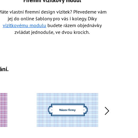
Firemní vizitkový modul
áte vlastní firemní design vizitek? Převedeme vám
jej do online šablony pro vás i kolegy. Díky
vizitkovému modulu
budete rázem objednávky
zvládat jednoduše, ve dvou krocích.
ání.