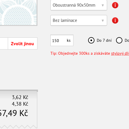
Oboustranná 90x50mm
▾
Bez laminace
▾
ks
Do 7 dní
Do
Zvolit jinou
Tip: Objednejte 300ks a získáváte
stylový d
3,62
Kč
4,38
Kč
57,49
Kč