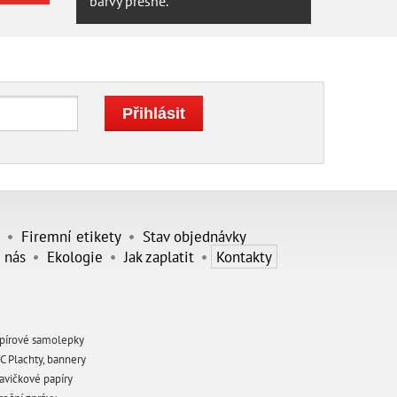
barvy přesné.
Firemní etikety
Stav objednávky
 nás
Ekologie
Jak zaplatit
Kontakty
pírové samolepky
C Plachty, bannery
avičkové papíry