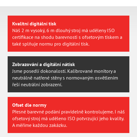
Kvalitní digitální tisk
Náš 2 m vysoký, 6 m dlouhý stroj má uděleny ISO
certifikace na shodu barevnosti s ofsetovým tiskem a
také splňuje normu pro digitální tisk.
Zobrazování a digitální nátisk
Jsme posedlí dokonalostí. Kalibrované monitory a
neutrálně natřené stěny s normovaným osvětlením
řeší neutrální zobrazení.
Ofset dle normy
Přesné barevné podání pravidelně kontrolujeme. I náš
ofsetový stroj má uděleno ISO potvrzující jeho kvality.
A měříme každou zakázku.