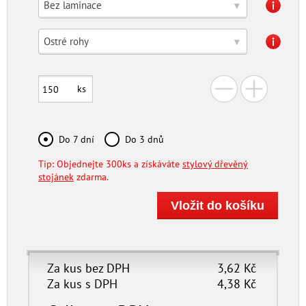
Bez laminace
▾
Ostré rohy
▾
ks
Do 7 dní
Do 3 dnů
Tip: Objednejte 300ks a získáváte
stylový dřevěný
stojánek
zdarma.
Za kus bez DPH
3,62
Kč
Za kus s DPH
4,38
Kč