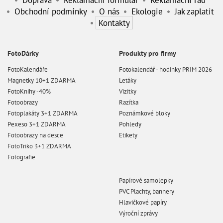
Obchodní podmínky
O nás
Ekologie
Jak zaplatit
Kontakty
FotoDárky
Produkty pro firmy
FotoKalendáře
Fotokalendář - hodinky PRIM 2026
Magnetky 10+1 ZDARMA
Letáky
FotoKnihy -40%
Vizitky
Fotoobrazy
Razítka
Fotoplakáty 3+1 ZDARMA
Poznámkové bloky
Pexeso 3+1 ZDARMA
Pohledy
Fotoobrazy na desce
Etikety
FotoTriko 3+1 ZDARMA
Fotografie
Získejte 200 Kč na vaši objednávku
Papírové samolepky
PVC Plachty, bannery
Nechte si posílat upozornění na akce, slevy a zajímavosti. Stačí
Hlavičkové papíry
zadat váš mail
Výroční zprávy